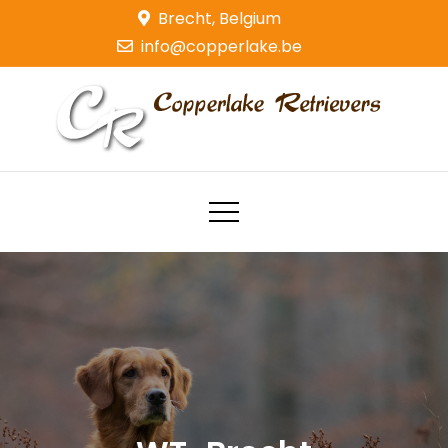
Skip
Brecht, Belgium
to
info@copperlake.be
content
Copperlake Retrievers
Golden Retrievers