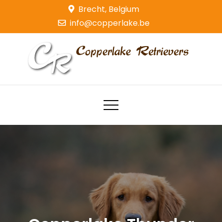
Skip
Brecht, Belgium
to
info@copperlake.be
content
Copperlake Retrievers
Golden Retrievers