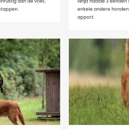
onrustig aan de voet,
Ninja haalde 3 eenden
 stappen.
enkele andere honden 
apport.