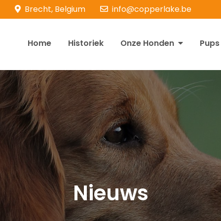
Brecht, Belgium
info@copperlake.be
Home
Historiek
Onze Honden
Pups
opperlake Retrievers
olden Retrievers
Nieuws