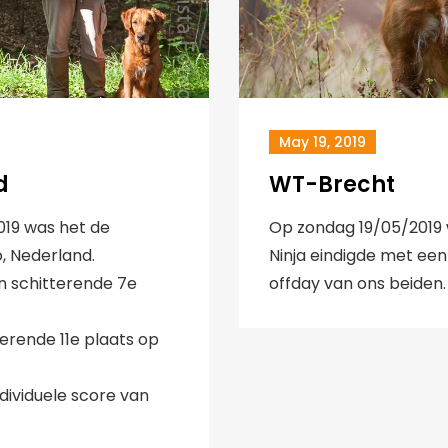
May 19, 2019
d
WT-Brecht
019 was het de
Op zondag 19/05/2019 
, Nederland.
Ninja eindigde met een
n schitterende 7e
offday van ons beiden.
erende 11e plaats op
dividuele score van