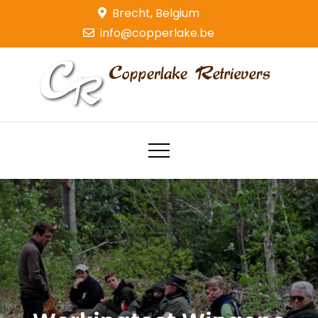
Skip
Brecht, Belgium
to
info@copperlake.be
content
Copperlake Retrievers
Golden Retrievers