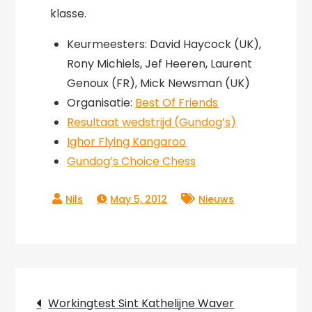
klasse.
Keurmeesters: David Haycock (UK),
Rony Michiels, Jef Heeren, Laurent
Genoux (FR), Mick Newsman (UK)
Organisatie:
Best Of Friends
Resultaat wedstrijd (Gundog’s)
Ighor Flying Kangaroo
Gundog’s Choice Chess
May 5, 2012
Nieuws
Post
Workingtest Sint Kathelijne Waver