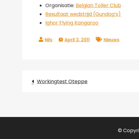
Organisatie:
Belgian Toller Club
Resultaat wedstrijd (Gundog’s)
Ighor Flying Kangaroo
April 3, 2011
Nieuws
Post
Workingtest Oteppe
navigation
© Copyri