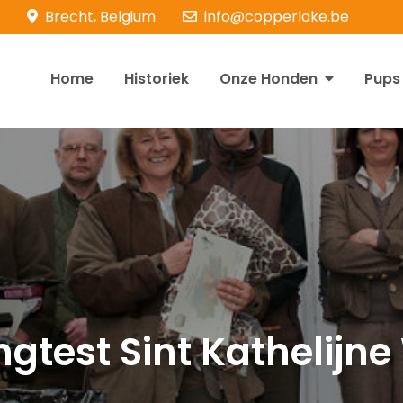
Brecht, Belgium
info@copperlake.be
Home
Historiek
Onze Honden
Pups
opperlake Retrievers
olden Retrievers
gtest Sint Kathelijn