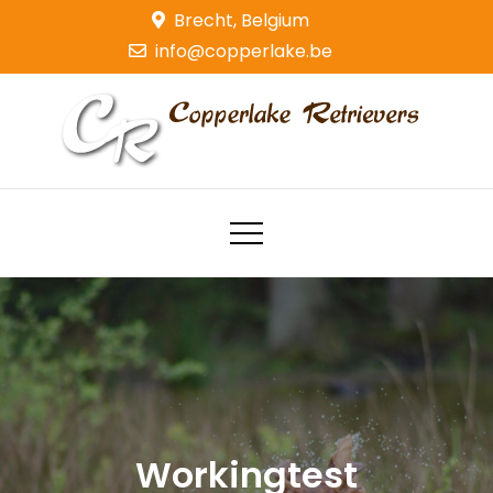
Skip
Brecht, Belgium
to
info@copperlake.be
content
Copperlake Retrievers
Golden Retrievers
Workingtest