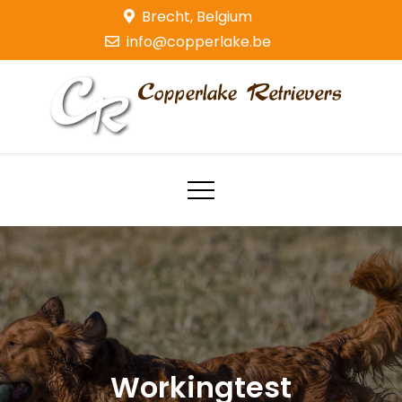
Skip
Brecht, Belgium
to
info@copperlake.be
content
Copperlake Retrievers
Golden Retrievers
Workingtest