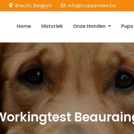
Brecht, Belgium
info@copperlake.be
Home
Historiek
Onze Honden
Pups
opperlake Retrievers
olden Retrievers
Workingtest Beaurain