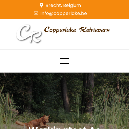
Skip
Brecht, Belgium
to
info@copperlake.be
content
Copperlake Retrievers
Golden Retrievers