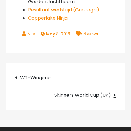
Gouden Jachthoorn
Resultaat wedstrijd (Gundog’s)
Copperlake Ninja
May 8, 2016
Nieuws
Post
WT-Wingene
navigation
Skinners World Cup (UK)