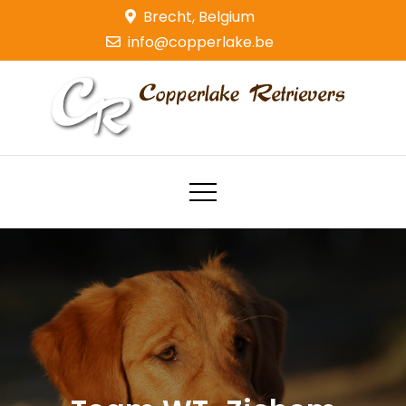
Skip
Brecht, Belgium
to
info@copperlake.be
content
Copperlake Retrievers
Golden Retrievers