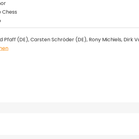
hor
e Chess
o
 Pfaff (DE), Carsten Schröder (DE), Rony Michiels, Dirk V
chen