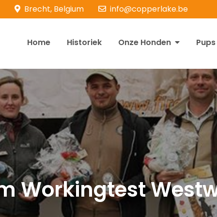
Brecht, Belgium
info@copperlake.be
Home
Historiek
Onze Honden
Pups
opperlake Retrievers
olden Retrievers
m Workingtest Westw