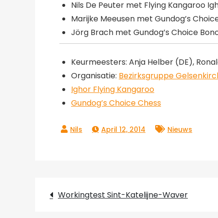
Nils De Peuter met Flying Kangaroo Ig
Marijke Meeusen met Gundog’s Choic
Jörg Brach met Gundog’s Choice Bon
Keurmeesters: Anja Helber (DE), Ronald
Organisatie:
Bezirksgruppe Gelsenkir
Ighor Flying Kangaroo
Gundog’s Choice Chess
April 12, 2014
Nieuws
Post
Workingtest Sint-Katelijne-Waver