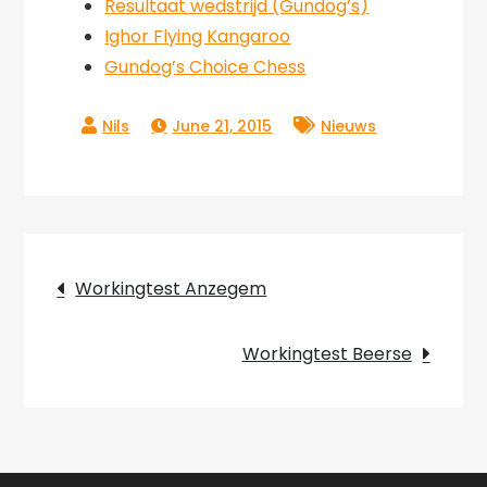
Resultaat wedstrijd (Gundog’s)
Ighor Flying Kangaroo
Gundog’s Choice Chess
June 21, 2015
Nieuws
Post
Workingtest Anzegem
navigation
Workingtest Beerse