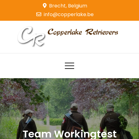
Skip
Brecht, Belgium
to
info@copperlake.be
content
Copperlake Retrievers
Golden Retrievers
Team Workingtest