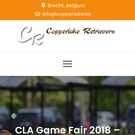
Skip
Brecht, Belgium
to
info@copperlake.be
content
Copperlake Retrievers
Golden Retrievers
CLA Game Fair 2018 –