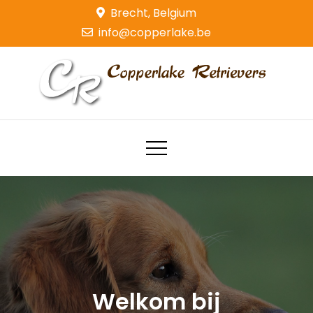
Skip
Brecht, Belgium
to
info@copperlake.be
content
Copperlake Retrievers
Golden Retrievers
Welkom bij